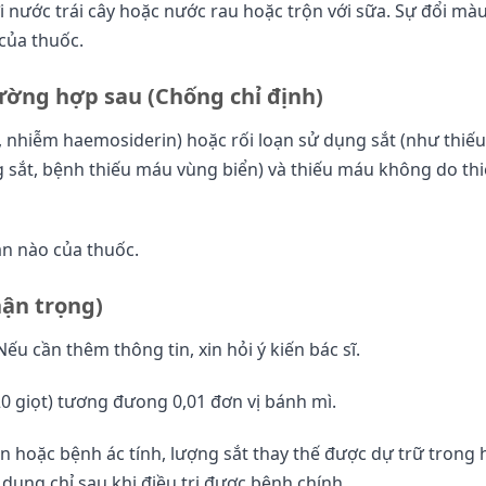
i nước trái cây hoặc nước rau hoặc trộn với sữa. Sự đổi mà
của thuốc.
ường hợp sau (Chống chỉ định)
, nhiễm haemosiderin) hoặc rối loạn sử dụng sắt (như thiế
 sắt, bệnh thiếu máu vùng biển) và thiếu máu không do thi
ần nào của thuốc.
hận trọng)
u cần thêm thông tin, xin hỏi ý kiến bác sĩ.
20 giọt) tương đưong 0,01 đơn vị bánh mì.
hoặc bệnh ác tính, lượng sắt thay thế được dự trữ trong 
dụng chỉ sau khi điều trị được bệnh chính.