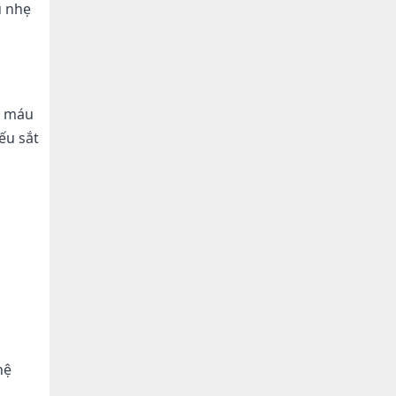
u nhẹ
u máu
ếu sắt
hệ