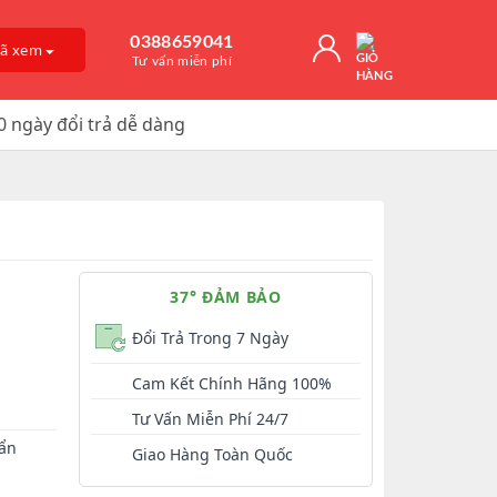
0388659041
đã xem
Tư vấn miễn phí
0 ngày đổi trả dễ dàng
Giải Độc Gan
o Dài Thời
 Mỡ
itamin D3
, Trị Nám
an Hệ
ờng
Trơn, Tăng Kích
 Chúa
37° ĐẢM BẢO
t Hàu
Đổi Trả Trong 7 Ngày
Cam Kết Chính Hãng 100%
Tư Vấn Miễn Phí 24/7
 ẩn
Giao Hàng Toàn Quốc