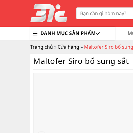
Skip
to
Tìm
kiếm:
content
DANH MỤC SẢN PHẨM
Mu
Trang chủ
»
Cửa hàng
»
Maltofer Siro bổ sung
Bổ Nã
Thuốc
Trà G
Gluco
Colla
Maltofer Siro bổ sung sắt
Tim M
Bao C
Dầu X
Dưỡng
Hỗ Tr
Sex T
Sữa R
Đông 
MaxM