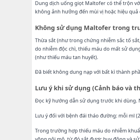
Dung dịch uống giọt Maltofer có thể trộn vớ
không ảnh hưởng đến mùi vị hoặc hiệu quả 
Không sử dụng
Maltofer
trong tr
Thừa sắt (như trong chứng nhiễm sắc tố sắt
do nhiễm độc chì, thiếu máu do mất sử dụng
(như thiếu máu tan huyết).
Đã biết không dung nạp với bất kì thành ph
Lưu ý khi sử dụng (Cảnh báo và t
Đọc kỹ hướng dẫn sử dụng trước khi dùng. Nế
Lưu ý đối với bệnh đái tháo đường: mỗi ml (
Trong trường hợp thiếu máu do nhiễm khuẩn 
võng nội mô, từ đó sắt được huy động và sử 