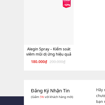
-10%
Alegin Spray – Kiểm soát
viêm mũi dị ứng hiệu quả
180.000
₫
200.000
₫
Giá
Giá
gốc
hiện
là:
tại
200.000₫.
là:
180.000₫.
Hãy 
Đăng Ký Nhận Tin
chươ
(Giảm
5%
với khách hàng mới)
bạn 