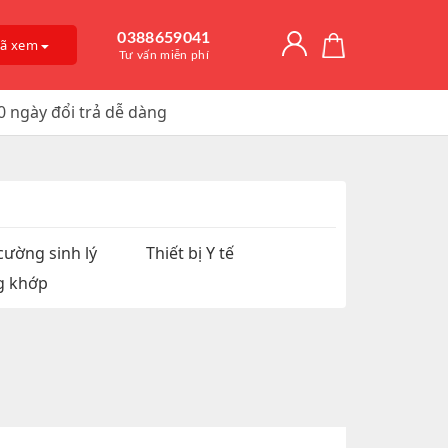
0388659041
đã xem
Tư vấn miễn phí
0 ngày đổi trả dễ dàng
Giải Độc Gan
o Dài Thời
 Mỡ
itamin D3
, Trị Nám
an Hệ
ờng
Trơn, Tăng Kích
 Chúa
cường sinh lý
Thiết bị Y tế
g khớp
t Hàu