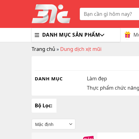
Skip
to
Tìm
kiếm:
content
Mu
DANH MỤC SẢN PHẨM
Trang chủ
»
Dung dịch xịt mũi
Bổ Nã
Thuốc
Trà G
Gluco
Colla
Tim M
Bao C
Dầu X
Dưỡng
Hỗ Tr
Sex T
Sữa R
Làm đẹp
DANH MỤC
Thực phẩm chức năn
Đông 
MaxM
Bộ Lọc: