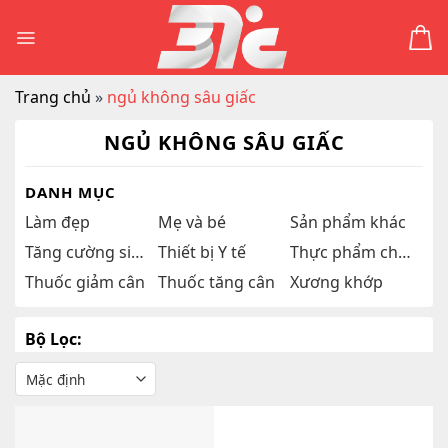
Skip
to
content
Trang chủ
»
ngủ không sâu giấc
NGỦ KHÔNG SÂU GIẤC
DANH MỤC
Làm đẹp
Mẹ và bé
Sản phẩm khác
Tăng cường sinh lý
Thiết bị Y tế
Thực phẩm chức năng
Thuốc giảm cân
Thuốc tăng cân
Xương khớp
Bộ Lọc: