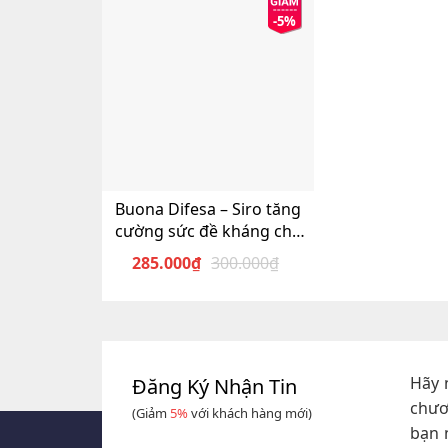
-5%
Buona Difesa – Siro tăng
cường sức đề kháng cho
trẻ
285.000
₫
300.000
₫
Giá
Giá
gốc
hiện
là:
tại
300.000₫.
là:
285.000₫.
Hãy 
Đăng Ký Nhận Tin
chươ
(Giảm
5%
với khách hàng mới)
bạn 