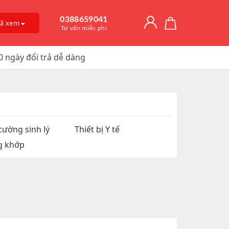
0388659041
đã xem
Tư vấn miễn phí
0 ngày đổi trả dễ dàng
Giải Độc Gan
o Dài Thời
 Mỡ
itamin D3
, Trị Nám
an Hệ
ờng
Trơn, Tăng Kích
 Chúa
cường sinh lý
Thiết bị Y tế
g khớp
t Hàu