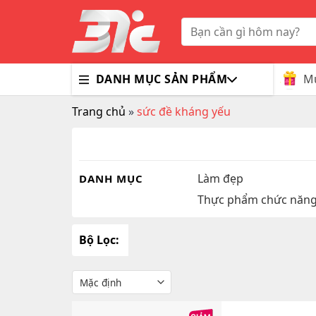
Skip
to
Tìm
kiếm:
content
Mu
DANH MỤC SẢN PHẨM
Trang chủ
»
sức đề kháng yếu
Bổ Nã
Thuốc
Trà G
Gluco
Colla
Tim M
Bao C
Dầu X
Dưỡng
Hỗ Tr
Sex T
Sữa R
Làm đẹp
DANH MỤC
Thực phẩm chức năn
Đông 
MaxM
Bộ Lọc: