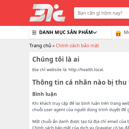
Skip
to
Tìm
kiếm:
content
Mu
DANH MỤC SẢN PHẨM
Trang chủ
»
Chính sách bảo mật
Bổ Nã
Thuốc
Trà G
Gluco
Colla
Chúng tôi là ai
Tim M
Bao C
Dầu X
Dưỡng
Địa chỉ website là: http://health.local.
Hỗ Tr
Sex T
Sữa R
Thông tin cá nhân nào bị thu 
Đông 
MaxM
Bình luận
Khi khách truy cập để lại bình luận trên trang we
chuỗi user agent của người dùng trình duyệt để 
Một chuỗi ẩn danh được tạo từ địa chỉ email của
Chính sách bảo mật của dịch vụ Gravatar có tại đâ