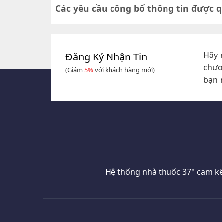
Các yêu cầu công bố thông tin được q
Hãy 
Đăng Ký Nhận Tin
chươ
(Giảm
5%
với khách hàng mới)
bạn 
Hệ thống nhà thuốc 37° cam kế