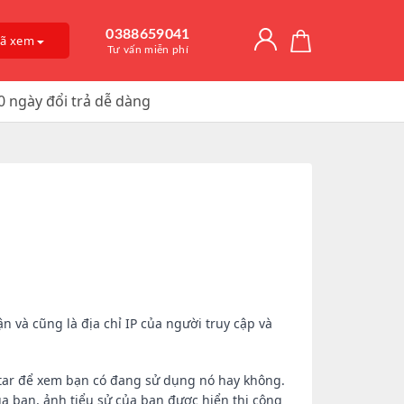
0388659041
đã xem
Tư vấn miễn phí
0 ngày đổi trả dễ dàng
Giải Độc Gan
o Dài Thời
 Mỡ
itamin D3
, Trị Nám
an Hệ
ờng
Trơn, Tăng Kích
 Chúa
t Hàu
n và cũng là địa chỉ IP của người truy cập và
vatar để xem bạn có đang sử dụng nó hay không.
ủa bạn, ảnh tiểu sử của bạn được hiển thị công