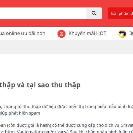
Sản phẩm 
a online ưu đãi hơn
Khuyến mãi HOT
3
o, Tăng Trí Nhớ
 Bổ Thận
iảm Cân
samine
gen
Bổ Mắt, Sáng Mắt
Thuốc Cường Dương
Cafe Giảm Cân
Sụn Cá Mập
Nhau Thai Cừu
Bổ Gan, 
Thuốc Ké
Kem Tan
Canxi, V
Trắng Da
Gian Qu
ạch, Huyết Áp
ao Su
oa Bóp
 Da, Xịt Khoáng
Giảm Dụng Tóc
Thuốc Sinh Lý Nữ
Miếng Dán Giảm Đau
Kem Chống Nắng
Tiểu Đư
Trị Mụn
Gel Bôi 
ợ Ung Thư
oys
ửa Mặt
Tăng Chiều Cao
Kẹo Sâm Hamer
Sữa Ong
Thước
thập và tại sao thu thập
Tinh Chấ
Trùng Hạ Thảo
an USA
Vitamin, Khoáng Chất
b, chúng tôi thu thập dữ liệu được hiển thị trong biểu mẫu bình luậ
giúp phát hiện spam
 bạn (còn được gọi là hash) có thể được cung cấp cho dịch vụ Gra
y: https://automattic.com/privacy/. Sau khi chấp nhận bình luận c