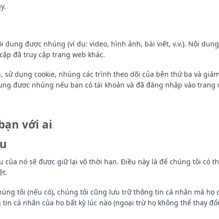
y.
i dung được nhúng (ví dụ: video, hình ảnh, bài viết, v.v.). Nội d
cập đã truy cập trang web khác.
, sử dụng cookie, nhúng các trình theo dõi của bên thứ ba và gi
dung được nhúng nếu bạn có tài khoản và đã đăng nhập vào trang
bạn với ai
âu
ệu của nó sẽ được giữ lại vô thời hạn. Điều này là để chúng tôi có 
ệt.
úng tôi (nếu có), chúng tôi cũng lưu trữ thông tin cá nhân mà họ 
tin cá nhân của họ bất kỳ lúc nào (ngoại trừ họ không thể thay đổ