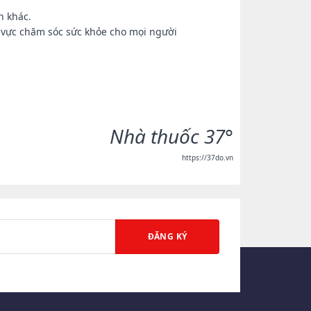
h khác.
h vực chăm sóc sức khỏe cho mọi người
Nhà thuốc 37°
https://37do.vn