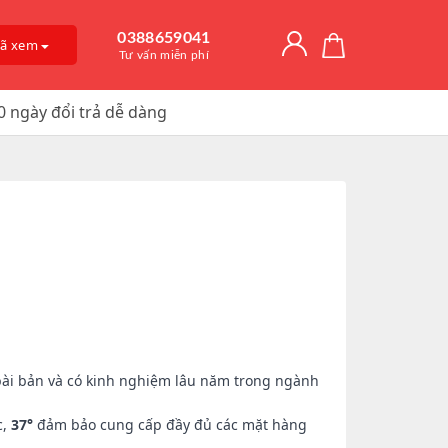
0388659041
đã xem
Tư vấn miễn phí
0 ngày đổi trả dễ dàng
Giải Độc Gan
o Dài Thời
 Mỡ
itamin D3
, Trị Nám
an Hệ
ờng
Trơn, Tăng Kích
 Chúa
t Hàu
 bài bản và có kinh nghiệm lâu năm trong ngành
c,
37°
đảm bảo cung cấp đầy đủ các mặt hàng