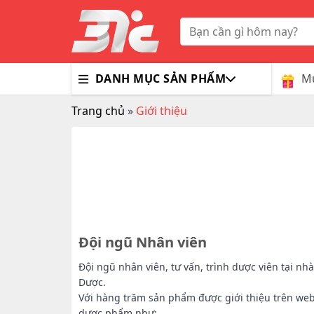
Skip
to
Tìm
kiếm:
content
Mu
DANH MỤC SẢN PHẨM
Trang chủ
»
Giới thiệu
Bổ Nã
Thuốc
Trà G
Gluco
Colla
Tim M
Bao C
Dầu X
Dưỡng
Hỗ Tr
Sex T
Sữa R
Đông 
MaxM
Đội ngũ Nhân viên
Đội ngũ nhân viên, tư vấn, trình dược viên tại 
Dược.
Với hàng trăm sản phẩm được giới thiệu trên web
dược phẩm như: