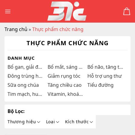
Skip
to
content
Trang chủ
»
Thực phẩm chức năng
THỰC PHẨM CHỨC NĂNG
DANH MỤC
Bổ gan, giải độc gan
Bổ mắt, sáng mắt
Bổ não, tăng trí nhớ
Đông trùng hạ thảo
Giảm rụng tóc
Hỗ trợ ung thư
Sữa ong chúa
Tăng chiều cao
Tiểu đường
Tim mạch, huyết áp
Vitamin, khoáng chất
Bộ Lọc:
Thương hiệu
Loại
Kích thước