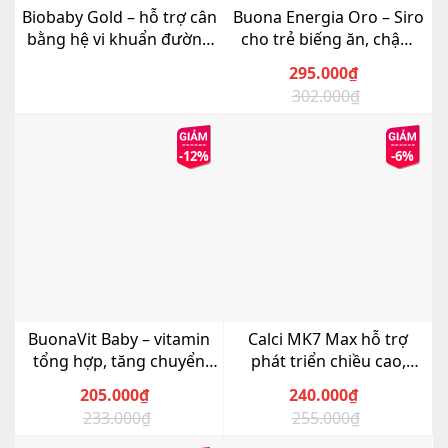
Biobaby Gold – hỗ trợ cân
Buona Energia Oro – Siro
bằng hệ vi khuẩn đường
cho trẻ biếng ăn, chậm
ruột
tăng cân
295.000
₫
302.000
₫
Giá
Giá
gốc
hiện
là:
tại
-12%
-6%
302.000₫.
là:
295.000₫.
BuonaVit Baby – vitamin
Calci MK7 Max hỗ trợ
tổng hợp, tăng chuyển
phát triển chiều cao,
hóa cho bé
người bị loãng xương, bà
205.000
₫
240.000
₫
bầu
233.000
₫
255.000
₫
Giá
Giá
Giá
Giá
gốc
hiện
gốc
hiện