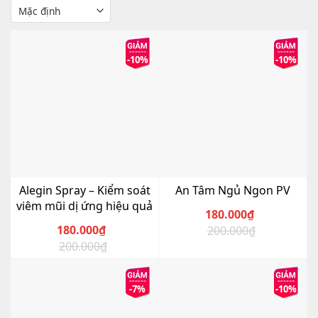
-10%
-10%
Alegin Spray – Kiểm soát
An Tâm Ngủ Ngon PV
viêm mũi dị ứng hiệu quả
180.000
₫
180.000
₫
200.000
₫
Giá
Giá
200.000
₫
Giá
Giá
gốc
hiện
gốc
hiện
là:
tại
là:
tại
200.000₫.
là:
-7%
-10%
200.000₫.
là:
180.000₫.
180.000₫.