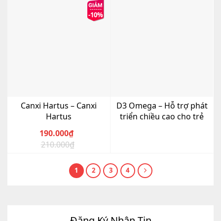
là:
tại
là:
tại
-10%
233.000₫.
là:
255.000₫.
là:
205.000₫.
240.000₫.
Canxi Hartus – Canxi
D3 Omega – Hỗ trợ phát
Hartus
triển chiều cao cho trẻ
190.000
₫
210.000
₫
Giá
Giá
gốc
hiện
là:
tại
1
2
3
4
210.000₫.
là:
190.000₫.
Đăng Ký Nhận Tin