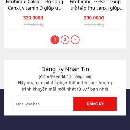
Fitobimbi Calcio – Bổ sung
Fitobimbi D3+K2 – Giúp
Canxi, vitamin D giúp trẻ
trẻ hấp thu canxi, giúp
cao lớn, khỏe mạnh
xương, răng chắc khỏe
320.000
₫
290.000
₫
345.000
₫
312.000
₫
Giá
Giá
Giá
Giá
gốc
hiện
gốc
hiện
là:
tại
là:
tại
1
2
345.000₫.
là:
312.000₫.
là:
320.000₫.
290.000₫.
Đăng Ký Nhận Tin
(Giảm
5%
với khách hàng mới)
Hãy nhập email để nhận thông tin các chương
trình khuyến mãi mới nhất từ
37°
bạn nhé!