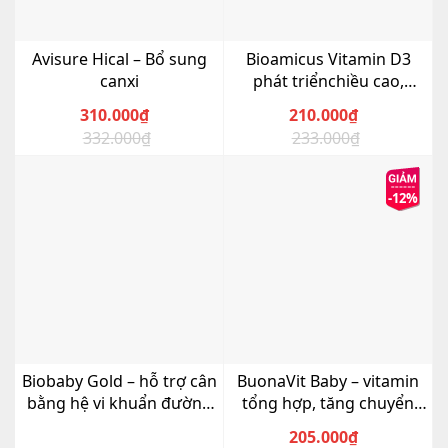
Avisure Hical – Bổ sung
Bioamicus Vitamin D3
canxi
phát triểnchiều cao,
chống còi xương
310.000
₫
210.000
₫
332.000
₫
233.000
₫
Giá
Giá
Giá
Giá
gốc
hiện
gốc
hiện
là:
tại
là:
tại
-12%
332.000₫.
là:
233.000₫.
là:
310.000₫.
210.000₫.
Biobaby Gold – hỗ trợ cân
BuonaVit Baby – vitamin
bằng hệ vi khuẩn đường
tổng hợp, tăng chuyển
ruột
hóa cho bé
205.000
₫