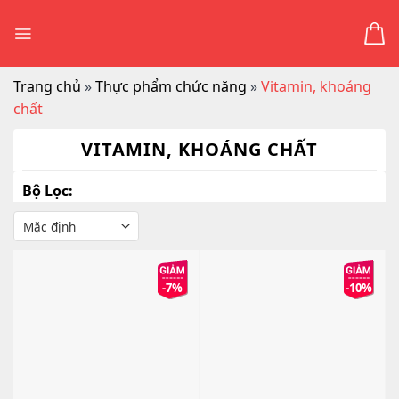
Skip
to
content
Trang chủ
»
Thực phẩm chức năng
»
Vitamin, khoáng
chất
VITAMIN, KHOÁNG CHẤT
Bộ Lọc:
-7%
-10%