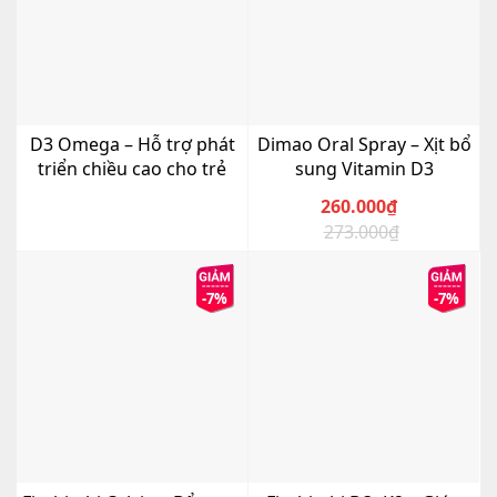
D3 Omega – Hỗ trợ phát
Dimao Oral Spray – Xịt bổ
triển chiều cao cho trẻ
sung Vitamin D3
260.000
₫
273.000
₫
Giá
Giá
gốc
hiện
là:
tại
-7%
-7%
273.000₫.
là:
260.000₫.