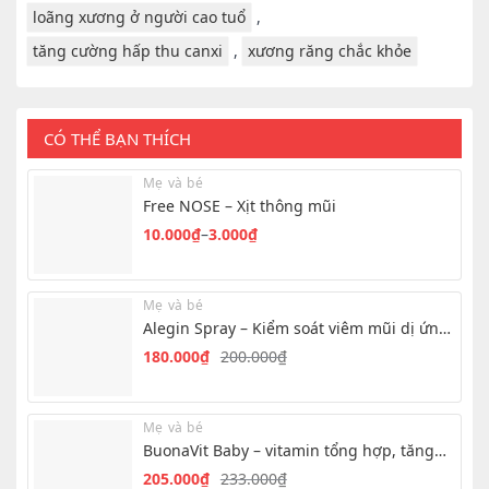
được
loãng xương ở người cao tuổ
,
chọn
tăng cường hấp thu canxi
,
xương răng chắc khỏe
trên
trang
sản
phẩm
CÓ THỂ BẠN THÍCH
Mẹ và bé
Free NOSE – Xịt thông mũi
10.000
₫
–
3.000
₫
Khoảng
giá:
từ
Mẹ và bé
3.000₫
Alegin Spray – Kiểm soát viêm mũi dị ứng
đến
hiệu quả
180.000
₫
200.000
₫
Giá
Giá
10.000₫
gốc
hiện
là:
tại
Mẹ và bé
200.000₫.
là:
BuonaVit Baby – vitamin tổng hợp, tăng
180.000₫.
chuyển hóa cho bé
205.000
₫
233.000
₫