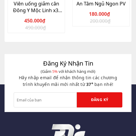
Viên uống giảm cân
An Tâm Ngủ Ngon PV
Đông Y Mộc Linh x3,
180.000
₫
Hộp 30 viên
450.000
₫
200.000
₫
Giá
Giá
490.000
₫
Giá
Giá
gốc
hiện
gốc
hiện
là:
tại
là:
tại
200.000₫.
là:
490.000₫.
là:
180.000₫.
450.000₫.
Đăng Ký Nhận Tin
(Giảm
5%
với khách hàng mới)
Hãy nhập email để nhận thông tin các chương
trình khuyến mãi mới nhất từ
37°
bạn nhé!