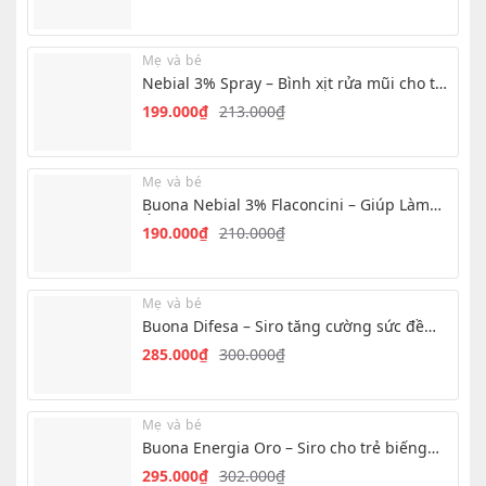
Giá
Giá
gốc
hiện
là:
tại
Mẹ và bé
233.000₫.
là:
Nebial 3% Spray – Bình xịt rửa mũi cho trẻ
205.000₫.
hiệu quả nhanh
199.000
₫
213.000
₫
Giá
Giá
gốc
hiện
là:
tại
Mẹ và bé
213.000₫.
là:
Buona Nebial 3% Flaconcini – Giúp Làm
199.000₫.
Ẩm, Làm Sạch Mũi Hàng Ngày
190.000
₫
210.000
₫
Giá
Giá
gốc
hiện
là:
tại
Mẹ và bé
210.000₫.
là:
Buona Difesa – Siro tăng cường sức đề
190.000₫.
kháng cho trẻ
285.000
₫
300.000
₫
Giá
Giá
gốc
hiện
là:
tại
Mẹ và bé
300.000₫.
là:
Buona Energia Oro – Siro cho trẻ biếng
285.000₫.
ăn, chậm tăng cân
295.000
₫
302.000
₫