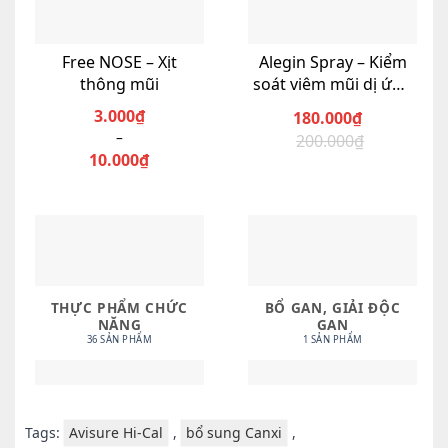
Free NOSE – Xịt
Alegin Spray – Kiểm
thông mũi
soát viêm mũi dị ứng
hiệu quả
3.000
₫
180.000
₫
–
Giá
Giá
200.000
₫
Khoảng
10.000
₫
gốc
hiện
giá:
Sản
là:
tại
từ
phẩm
200.000₫.
là:
3.000₫
180.000₫.
này
đến
có
10.000₫
nhiều
biến
THỰC PHẨM CHỨC
BỔ GAN, GIẢI ĐỘC
thể.
NĂNG
GAN
Các
36 SẢN PHẨM
1 SẢN PHẨM
tùy
chọn
có
Tags:
Avisure Hi-Cal
,
bổ sung Canxi
,
thể