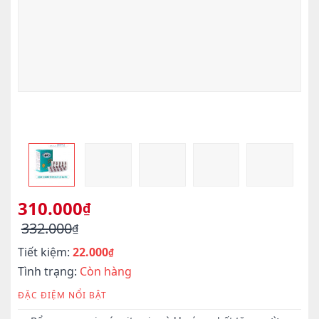
310.000
₫
332.000
₫
Giá
Giá
Tiết kiệm:
22.000
gốc
hiện
₫
là:
tại
Tình trạng:
Còn hàng
332.000₫.
là:
ĐẶC ĐIỆM NỔI BẬT
310.000₫.