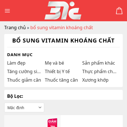
Skip
to
content
Trang chủ
»
bổ sung vitamin khoáng chất
BỔ SUNG VITAMIN KHOÁNG CHẤT
DANH MỤC
Làm đẹp
Mẹ và bé
Sản phẩm khác
Tăng cường sinh lý
Thiết bị Y tế
Thực phẩm chức năng
Thuốc giảm cân
Thuốc tăng cân
Xương khớp
Bộ Lọc: