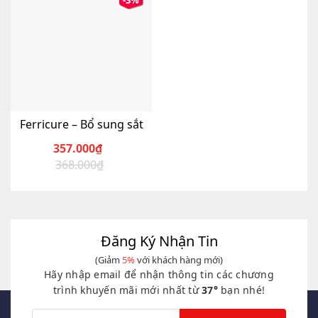
-3%
Ferricure – Bổ sung sắt
357.000
₫
368.000
₫
Giá
Giá
gốc
hiện
là:
tại
368.000₫.
là:
357.000₫.
Đăng Ký Nhận Tin
(Giảm
5%
với khách hàng mới)
Hãy nhập email để nhận thông tin các chương
trình khuyến mãi mới nhất từ
37°
bạn nhé!