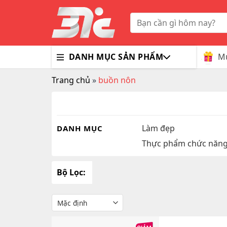
Skip
to
Tìm
kiếm:
content
Mu
DANH MỤC SẢN PHẨM
Trang chủ
»
buồn nôn
Bổ Nã
Thuốc
Trà G
Gluco
Colla
Tim M
Bao C
Dầu X
Dưỡng
Hỗ Tr
Sex T
Sữa R
Làm đẹp
DANH MỤC
Thực phẩm chức năn
Đông 
MaxM
Bộ Lọc: