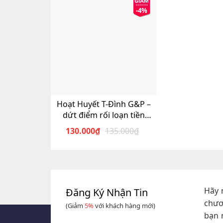
-4%
Hoạt Huyết T-Đình G&P –
dứt điểm rối loạn tiền
đình
130.000
₫
135.000
₫
Giá
Giá
gốc
hiện
là:
tại
135.000₫.
là:
130.000₫.
Hãy 
Đăng Ký Nhận Tin
chươ
(Giảm
5%
với khách hàng mới)
bạn 