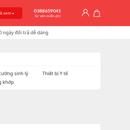
0388659041
đã xem
Tư vấn miễn phí
0 ngày đổi trả dễ dàng
Giải Độc Gan
o Dài Thời
 Mỡ
itamin D3
, Trị Nám
an Hệ
ờng
Trơn, Tăng Kích
 Chúa
cường sinh lý
Thiết bị Y tế
g khớp
t Hàu