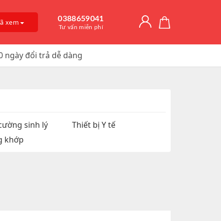
0388659041
đã xem
Tư vấn miễn phí
0 ngày đổi trả dễ dàng
Giải Độc Gan
o Dài Thời
 Mỡ
itamin D3
, Trị Nám
an Hệ
ờng
Trơn, Tăng Kích
 Chúa
cường sinh lý
Thiết bị Y tế
g khớp
t Hàu