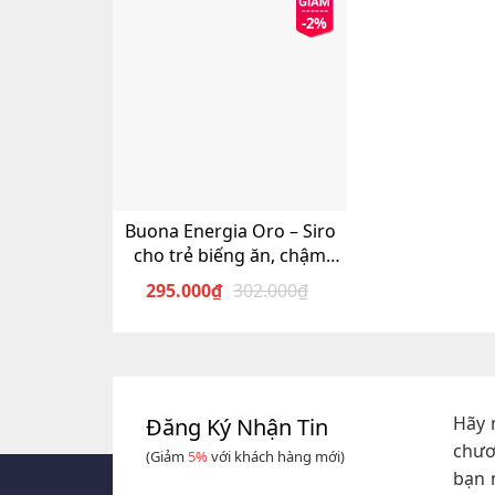
-2%
Buona Energia Oro – Siro
cho trẻ biếng ăn, chậm
tăng cân
295.000
₫
302.000
₫
Giá
Giá
gốc
hiện
là:
tại
302.000₫.
là:
295.000₫.
Hãy 
Đăng Ký Nhận Tin
chươ
(Giảm
5%
với khách hàng mới)
bạn 