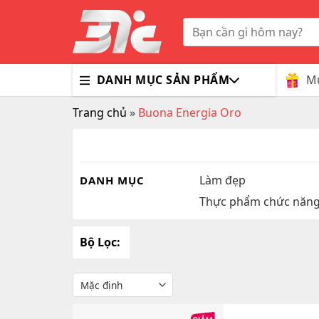
Skip
to
Tìm
kiếm:
content
Mu
DANH MỤC SẢN PHẨM
Trang chủ
»
Buona Energia Oro
Bổ Nã
Thuốc
Trà G
Gluco
Colla
Tim M
Bao C
Dầu X
Dưỡng
Hỗ Tr
Sex T
Sữa R
Làm đẹp
DANH MỤC
Thực phẩm chức năn
Đông 
MaxM
Bộ Lọc: