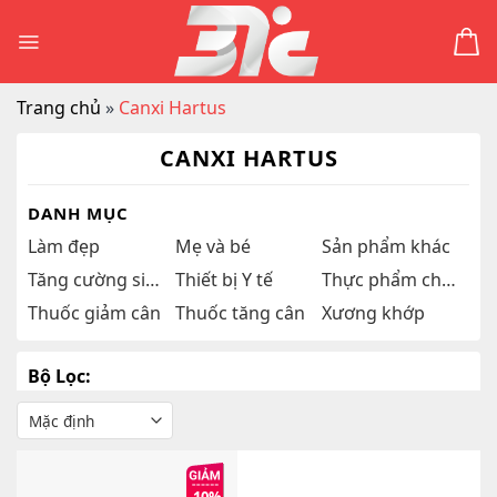
Skip
to
content
Trang chủ
»
Canxi Hartus
CANXI HARTUS
DANH MỤC
Làm đẹp
Mẹ và bé
Sản phẩm khác
Tăng cường sinh lý
Thiết bị Y tế
Thực phẩm chức năng
Thuốc giảm cân
Thuốc tăng cân
Xương khớp
Bộ Lọc: