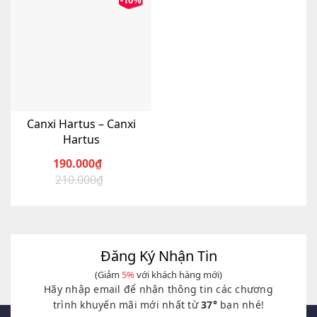
-10%
Canxi Hartus – Canxi
Hartus
190.000
₫
210.000
₫
Giá
Giá
gốc
hiện
là:
tại
210.000₫.
là:
190.000₫.
Đăng Ký Nhận Tin
(Giảm
5%
với khách hàng mới)
Hãy nhập email để nhận thông tin các chương
trình khuyến mãi mới nhất từ
37°
bạn nhé!