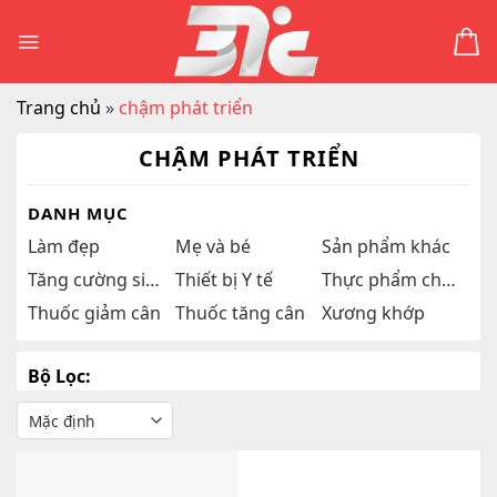
Skip
to
content
Trang chủ
»
chậm phát triển
CHẬM PHÁT TRIỂN
DANH MỤC
Làm đẹp
Mẹ và bé
Sản phẩm khác
Tăng cường sinh lý
Thiết bị Y tế
Thực phẩm chức năng
Thuốc giảm cân
Thuốc tăng cân
Xương khớp
Bộ Lọc: