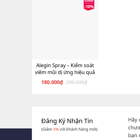
-10%
Alegin Spray – Kiểm soát
viêm mũi dị ứng hiệu quả
180.000
₫
200.000
₫
Giá
Giá
gốc
hiện
là:
tại
200.000₫.
là:
180.000₫.
Hãy 
Đăng Ký Nhận Tin
chươ
(Giảm
5%
với khách hàng mới)
bạn 