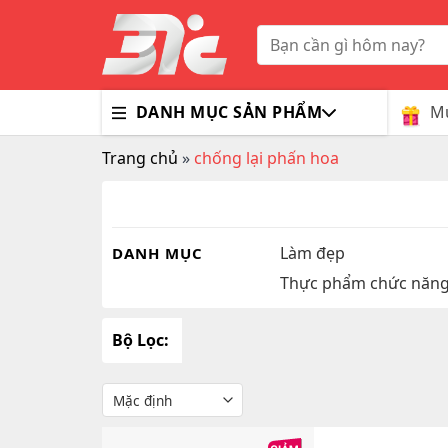
Skip
to
Tìm
kiếm:
content
Mu
DANH MỤC SẢN PHẨM
Trang chủ
»
chống lại phấn hoa
Bổ Nã
Thuốc
Trà G
Gluco
Colla
Tim M
Bao C
Dầu X
Dưỡng
Hỗ Tr
Sex T
Sữa R
Làm đẹp
DANH MỤC
Thực phẩm chức năn
Đông 
MaxM
Bộ Lọc: