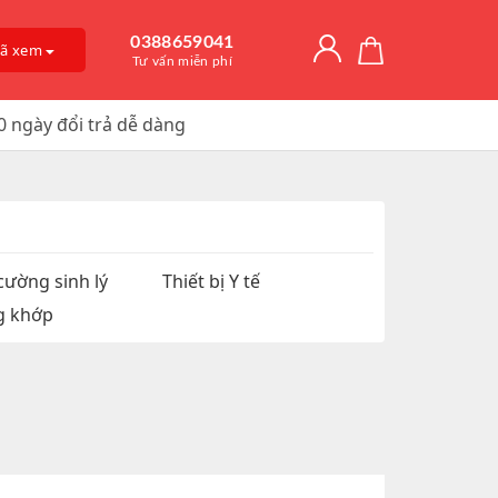
0388659041
đã xem
Tư vấn miễn phí
0 ngày đổi trả dễ dàng
Giải Độc Gan
o Dài Thời
 Mỡ
itamin D3
, Trị Nám
an Hệ
ờng
Trơn, Tăng Kích
 Chúa
cường sinh lý
Thiết bị Y tế
g khớp
t Hàu