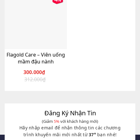
-4%
Flagold Care – Viên uống
mầm đậu nành
300.000
₫
312.000
₫
Giá
Giá
gốc
hiện
là:
tại
312.000₫.
là:
300.000₫.
Đăng Ký Nhận Tin
(Giảm
5%
với khách hàng mới)
Hãy nhập email để nhận thông tin các chương
trình khuyến mãi mới nhất từ
37°
bạn nhé!