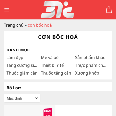
Skip
to
content
Trang chủ
»
cơn bốc hoả
CƠN BỐC HOẢ
DANH MỤC
Làm đẹp
Mẹ và bé
Sản phẩm khác
Tăng cường sinh lý
Thiết bị Y tế
Thực phẩm chức năng
Thuốc giảm cân
Thuốc tăng cân
Xương khớp
Bộ Lọc: