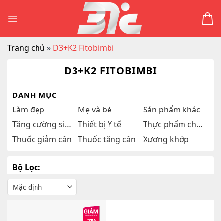
Skip
to
content
Trang chủ
»
D3+K2 Fitobimbi
D3+K2 FITOBIMBI
DANH MỤC
Làm đẹp
Mẹ và bé
Sản phẩm khác
Tăng cường sinh lý
Thiết bị Y tế
Thực phẩm chức năng
Thuốc giảm cân
Thuốc tăng cân
Xương khớp
Bộ Lọc: