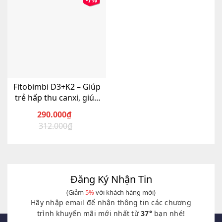
-7%
Fitobimbi D3+K2 – Giúp
trẻ hấp thu canxi, giúp
xương, răng chắc khỏe
290.000
₫
312.000
₫
Giá
Giá
gốc
hiện
là:
tại
312.000₫.
là:
290.000₫.
Đăng Ký Nhận Tin
(Giảm
5%
với khách hàng mới)
Hãy nhập email để nhận thông tin các chương
trình khuyến mãi mới nhất từ
37°
bạn nhé!