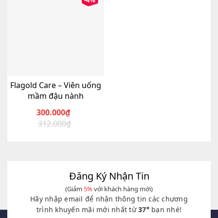
-4%
Flagold Care – Viên uống
mầm đậu nành
300.000
₫
312.000
₫
Giá
Giá
gốc
hiện
là:
tại
312.000₫.
là:
300.000₫.
Đăng Ký Nhận Tin
(Giảm
5%
với khách hàng mới)
Hãy nhập email để nhận thông tin các chương
trình khuyến mãi mới nhất từ
37°
bạn nhé!