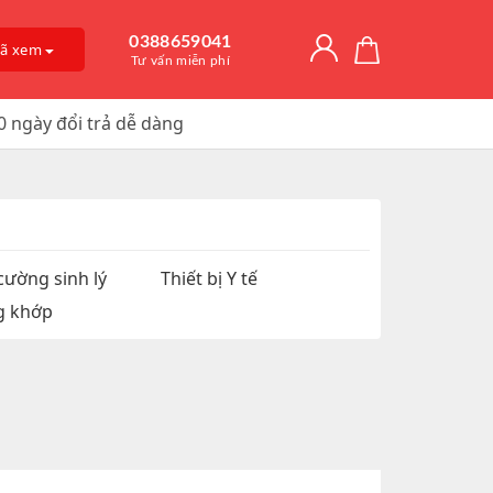
0388659041
đã xem
Tư vấn miễn phí
0 ngày đổi trả dễ dàng
Giải Độc Gan
o Dài Thời
 Mỡ
itamin D3
, Trị Nám
an Hệ
ờng
Trơn, Tăng Kích
 Chúa
cường sinh lý
Thiết bị Y tế
g khớp
t Hàu