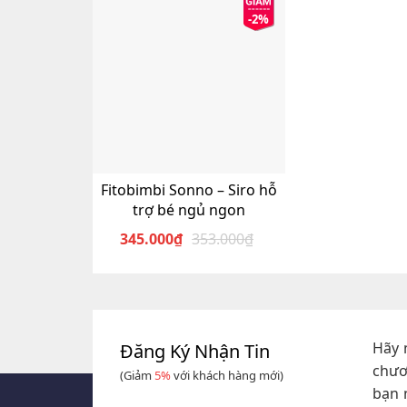
-2%
Fitobimbi Sonno – Siro hỗ
trợ bé ngủ ngon
345.000
₫
353.000
₫
Giá
Giá
gốc
hiện
là:
tại
353.000₫.
là:
345.000₫.
Hãy 
Đăng Ký Nhận Tin
chươ
(Giảm
5%
với khách hàng mới)
bạn 