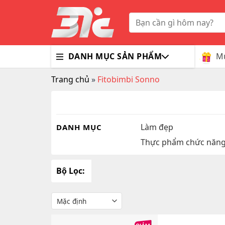
Skip
to
Tìm
kiếm:
content
Mu
DANH MỤC SẢN PHẨM
Trang chủ
»
Fitobimbi Sonno
Bổ Nã
Thuốc
Trà G
Gluco
Colla
Tim M
Bao C
Dầu X
Dưỡng
Hỗ Tr
Sex T
Sữa R
Làm đẹp
DANH MỤC
Thực phẩm chức năn
Đông 
MaxM
Bộ Lọc: