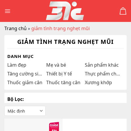
Skip
to
content
Trang chủ
»
giảm tình trạng nghẹt mũi
GIẢM TÌNH TRẠNG NGHẸT MŨI
DANH MỤC
Làm đẹp
Mẹ và bé
Sản phẩm khác
Tăng cường sinh lý
Thiết bị Y tế
Thực phẩm chức năng
Thuốc giảm cân
Thuốc tăng cân
Xương khớp
Bộ Lọc: