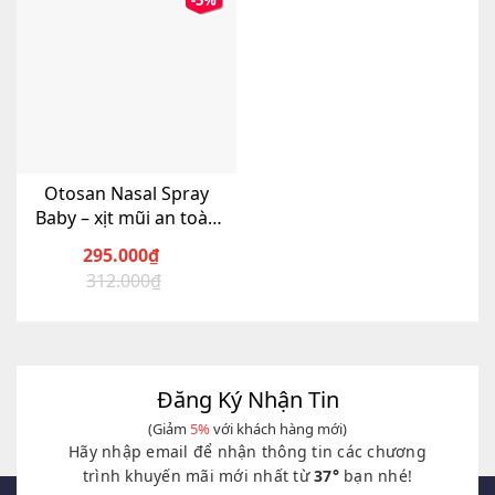
-5%
Otosan Nasal Spray
Baby – xịt mũi an toàn
cho bé
295.000
₫
312.000
₫
Giá
Giá
gốc
hiện
là:
tại
312.000₫.
là:
295.000₫.
Đăng Ký Nhận Tin
(Giảm
5%
với khách hàng mới)
Hãy nhập email để nhận thông tin các chương
trình khuyến mãi mới nhất từ
37°
bạn nhé!