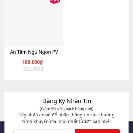
-10%
An Tâm Ngủ Ngon PV
180.000
₫
200.000
₫
Giá
Giá
gốc
hiện
là:
tại
200.000₫.
là:
180.000₫.
Đăng Ký Nhận Tin
(Giảm
5%
với khách hàng mới)
Hãy nhập email để nhận thông tin các chương
trình khuyến mãi mới nhất từ
37°
bạn nhé!