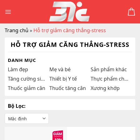
Skip
to
content
Trang chủ
»
Hỗ trợ giảm căng thẳng-stress
HỖ TRỢ GIẢM CĂNG THẲNG-STRESS
DANH MỤC
Làm đẹp
Mẹ và bé
Sản phẩm khác
Tăng cường sinh lý
Thiết bị Y tế
Thực phẩm chức năng
Thuốc giảm cân
Thuốc tăng cân
Xương khớp
Bộ Lọc: