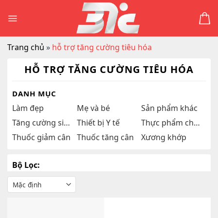
Skip
to
content
Trang chủ
»
hỗ trợ tăng cường tiêu hóa
HỖ TRỢ TĂNG CƯỜNG TIÊU HÓA
DANH MỤC
Làm đẹp
Mẹ và bé
Sản phẩm khác
Tăng cường sinh lý
Thiết bị Y tế
Thực phẩm chức năng
Thuốc giảm cân
Thuốc tăng cân
Xương khớp
Bộ Lọc: