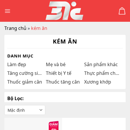
Skip
to
content
Trang chủ
»
kém ăn
KÉM ĂN
DANH MỤC
Làm đẹp
Mẹ và bé
Sản phẩm khác
Tăng cường sinh lý
Thiết bị Y tế
Thực phẩm chức năng
Thuốc giảm cân
Thuốc tăng cân
Xương khớp
Bộ Lọc: