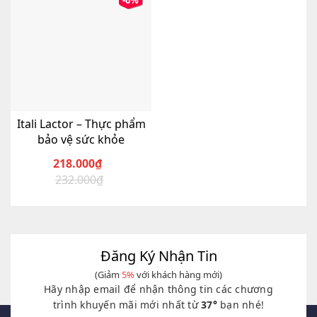
-6%
Itali Lactor – Thực phẩm
bảo vệ sức khỏe
218.000
₫
232.000
₫
Giá
Giá
gốc
hiện
là:
tại
232.000₫.
là:
218.000₫.
Đăng Ký Nhận Tin
(Giảm
5%
với khách hàng mới)
Hãy nhập email để nhận thông tin các chương
trình khuyến mãi mới nhất từ
37°
bạn nhé!