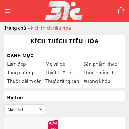
Skip
to
content
Trang chủ
»
kích thích tiêu hóa
KÍCH THÍCH TIÊU HÓA
DANH MỤC
Làm đẹp
Mẹ và bé
Sản phẩm khác
Tăng cường sinh lý
Thiết bị Y tế
Thực phẩm chức năng
Thuốc giảm cân
Thuốc tăng cân
Xương khớp
Bộ Lọc: