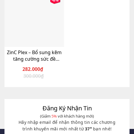
-6%
ZinC Plex – Bổ sung kẽm
tăng cường sức đề
kháng
282.000
₫
300.000
₫
Giá
Giá
gốc
hiện
là:
tại
300.000₫.
là:
282.000₫.
Đăng Ký Nhận Tin
(Giảm
5%
với khách hàng mới)
Hãy nhập email để nhận thông tin các chương
trình khuyến mãi mới nhất từ
37°
bạn nhé!