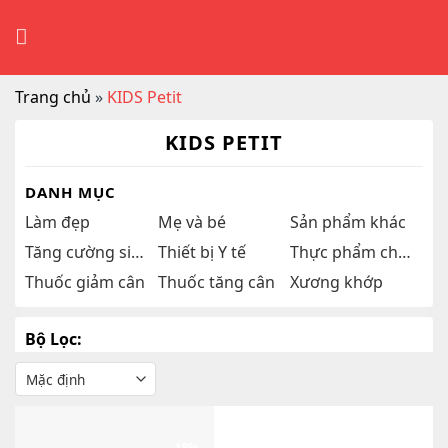
Skip
to
content
Trang chủ
»
KIDS Petit
KIDS PETIT
DANH MỤC
Làm đẹp
Mẹ và bé
Sản phẩm khác
Tăng cường sinh lý
Thiết bị Y tế
Thực phẩm chức năng
Thuốc giảm cân
Thuốc tăng cân
Xương khớp
Bộ Lọc: