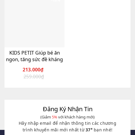
-18%
KIDS PETIT Giúp bé ăn
ngon, tăng sức đề kháng
213.000
₫
259.000
₫
Giá
Giá
gốc
hiện
là:
tại
259.000₫.
là:
213.000₫.
Đăng Ký Nhận Tin
(Giảm
5%
với khách hàng mới)
Hãy nhập email để nhận thông tin các chương
trình khuyến mãi mới nhất từ
37°
bạn nhé!