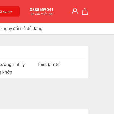
0388659041
đã xem
Tư vấn miễn phí
0 ngày đổi trả dễ dàng
Giải Độc Gan
o Dài Thời
 Mỡ
itamin D3
, Trị Nám
an Hệ
ờng
Trơn, Tăng Kích
 Chúa
cường sinh lý
Thiết bị Y tế
g khớp
t Hàu