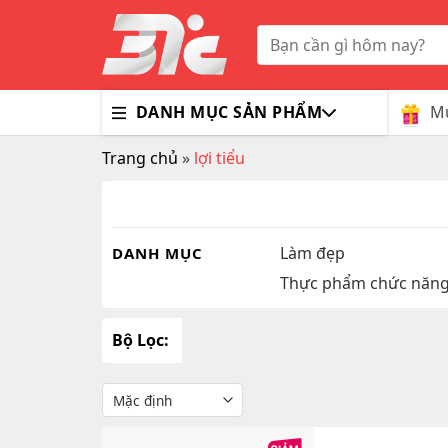
Skip
to
Tìm
kiếm:
content
Mu
DANH MỤC SẢN PHẨM
Trang chủ
»
lợi tiểu
Bổ Nã
Thuốc
Trà G
Gluco
Colla
Tim M
Bao C
Dầu X
Dưỡng
Hỗ Tr
Sex T
Sữa R
Làm đẹp
DANH MỤC
Thực phẩm chức năn
Đông 
MaxM
Bộ Lọc: