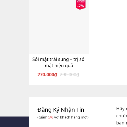
-7%
Sỏi mật trái sung – trị sỏi
mật hiệu quả
270.000
₫
290.000
₫
Giá
Giá
gốc
hiện
là:
tại
290.000₫.
là:
270.000₫.
Hãy 
Đăng Ký Nhận Tin
chươ
(Giảm
5%
với khách hàng mới)
bạn 