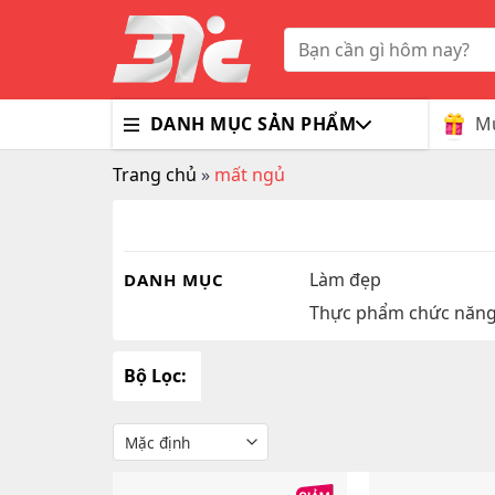
Skip
to
Tìm
kiếm:
content
Mu
DANH MỤC SẢN PHẨM
Trang chủ
»
mất ngủ
Bổ Nã
Thuốc
Trà G
Gluco
Colla
Tim M
Bao C
Dầu X
Dưỡng
Hỗ Tr
Sex T
Sữa R
Làm đẹp
DANH MỤC
Thực phẩm chức năn
Đông 
MaxM
Bộ Lọc: