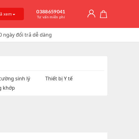
0388659041
đã xem
Tư vấn miễn phí
0 ngày đổi trả dễ dàng
Giải Độc Gan
o Dài Thời
 Mỡ
itamin D3
, Trị Nám
an Hệ
ờng
Trơn, Tăng Kích
 Chúa
cường sinh lý
Thiết bị Y tế
g khớp
t Hàu