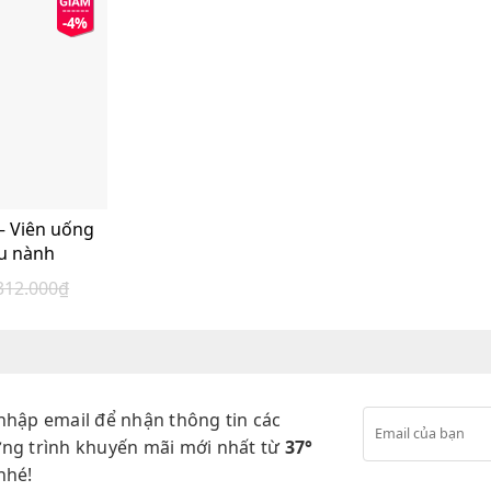
-4%
– Viên uống
u nành
312.000
₫
iá
iá
ốc
iện
:
ại
12.000₫.
:
00.000₫.
nhập email để nhận thông tin các
ng trình khuyến mãi mới nhất từ
37°
nhé!