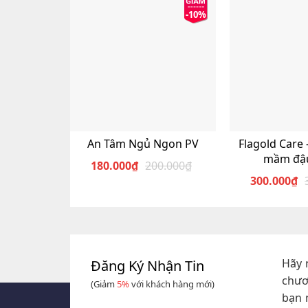
-10%
An Tâm Ngủ Ngon PV
Flagold Care 
mầm đậ
180.000
₫
200.000
₫
Giá
Giá
300.000
₫
gốc
hiện
G
G
là:
tại
g
h
200.000₫.
là:
là
t
180.000₫.
3
là
3
Hãy 
Đăng Ký Nhận Tin
chươ
(Giảm
5%
với khách hàng mới)
bạn 