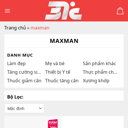
Skip
to
content
Trang chủ
»
maxman
MAXMAN
DANH MỤC
Làm đẹp
Mẹ và bé
Sản phẩm khác
Tăng cường sinh lý
Thiết bị Y tế
Thực phẩm chức năng
Thuốc giảm cân
Thuốc tăng cân
Xương khớp
Bộ Lọc: