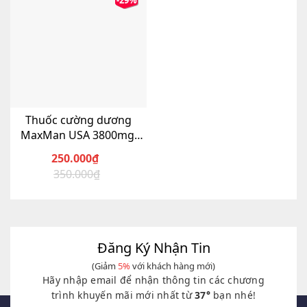
-29%
Thuốc cường dương
MaxMan USA 3800mg,
Hộp 10 viên
250.000
₫
350.000
₫
Giá
Giá
gốc
hiện
là:
tại
350.000₫.
là:
250.000₫.
Đăng Ký Nhận Tin
(Giảm
5%
với khách hàng mới)
Hãy nhập email để nhận thông tin các chương
trình khuyến mãi mới nhất từ
37°
bạn nhé!