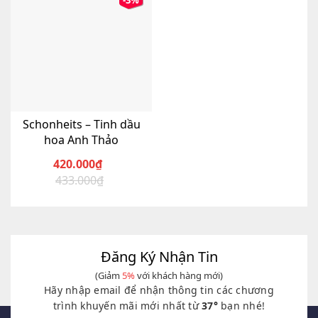
-3%
Schonheits – Tinh dầu
hoa Anh Thảo
420.000
₫
433.000
₫
Giá
Giá
gốc
hiện
là:
tại
433.000₫.
là:
420.000₫.
Đăng Ký Nhận Tin
(Giảm
5%
với khách hàng mới)
Hãy nhập email để nhận thông tin các chương
trình khuyến mãi mới nhất từ
37°
bạn nhé!