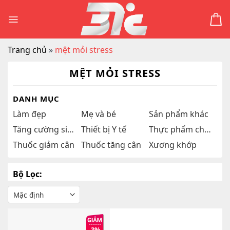
Skip
to
content
Trang chủ
»
mệt mỏi stress
MỆT MỎI STRESS
DANH MỤC
Làm đẹp
Mẹ và bé
Sản phẩm khác
Tăng cường sinh lý
Thiết bị Y tế
Thực phẩm chức năng
Thuốc giảm cân
Thuốc tăng cân
Xương khớp
Bộ Lọc: