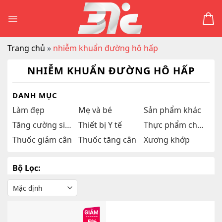
Skip
to
content
Trang chủ
»
nhiễm khuẩn đường hô hấp
NHIỄM KHUẨN ĐƯỜNG HÔ HẤP
DANH MỤC
Làm đẹp
Mẹ và bé
Sản phẩm khác
Tăng cường sinh lý
Thiết bị Y tế
Thực phẩm chức năng
Thuốc giảm cân
Thuốc tăng cân
Xương khớp
Bộ Lọc: