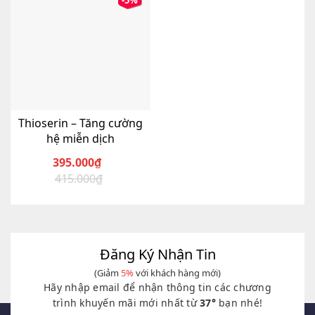
-5%
Thioserin – Tăng cường
hệ miễn dịch
395.000
₫
415.000
₫
Giá
Giá
gốc
hiện
là:
tại
415.000₫.
là:
395.000₫.
Đăng Ký Nhận Tin
(Giảm
5%
với khách hàng mới)
Hãy nhập email để nhận thông tin các chương
trình khuyến mãi mới nhất từ
37°
bạn nhé!