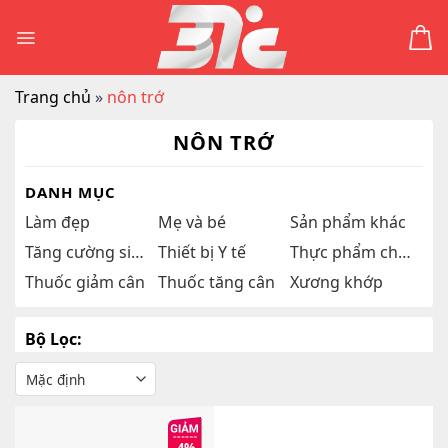
Skip
to
content
Trang chủ
»
nôn trớ
NÔN TRỚ
DANH MỤC
Làm đẹp
Mẹ và bé
Sản phẩm khác
Tăng cường sinh lý
Thiết bị Y tế
Thực phẩm chức năng
Thuốc giảm cân
Thuốc tăng cân
Xương khớp
Bộ Lọc: