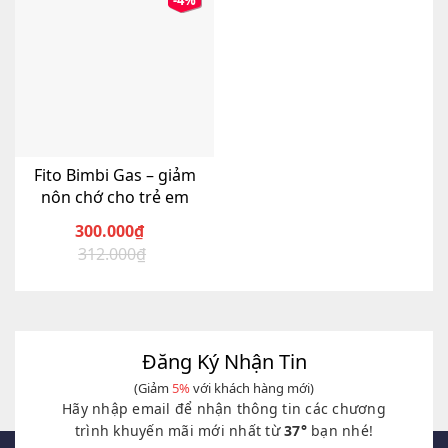
-4%
Fito Bimbi Gas – giảm
nôn chớ cho trẻ em
300.000
₫
312.000
₫
Giá
Giá
gốc
hiện
là:
tại
312.000₫.
là:
300.000₫.
Đăng Ký Nhận Tin
(Giảm
5%
với khách hàng mới)
Hãy nhập email để nhận thông tin các chương
trình khuyến mãi mới nhất từ
37°
bạn nhé!