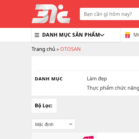
Skip
to
Tìm
kiếm:
content
Mu
DANH MỤC SẢN PHẨM
Trang chủ
»
OTOSAN
Bổ Nã
Thuốc
Trà G
Gluco
Colla
Tim M
Bao C
Dầu X
Dưỡng
Hỗ Tr
Sex T
Sữa R
Làm đẹp
DANH MỤC
Thực phẩm chức năn
Đông 
MaxM
Bộ Lọc: