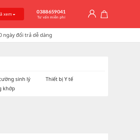
0388659041
đã xem
Tư vấn miễn phí
0 ngày đổi trả dễ dàng
Giải Độc Gan
o Dài Thời
 Mỡ
itamin D3
, Trị Nám
an Hệ
ờng
Trơn, Tăng Kích
 Chúa
cường sinh lý
Thiết bị Y tế
g khớp
t Hàu