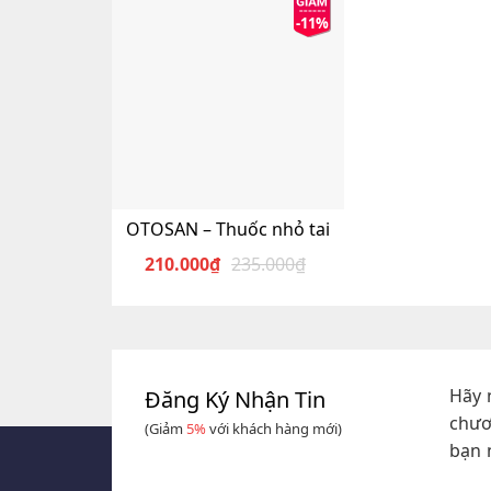
-11%
OTOSAN – Thuốc nhỏ tai
210.000
₫
235.000
₫
Giá
Giá
gốc
hiện
là:
tại
235.000₫.
là:
210.000₫.
Hãy 
Đăng Ký Nhận Tin
chươ
(Giảm
5%
với khách hàng mới)
bạn 