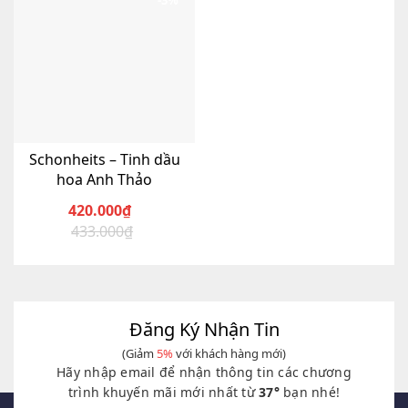
-3%
Schonheits – Tinh dầu
hoa Anh Thảo
420.000
₫
433.000
₫
Giá
Giá
gốc
hiện
là:
tại
433.000₫.
là:
420.000₫.
Đăng Ký Nhận Tin
(Giảm
5%
với khách hàng mới)
Hãy nhập email để nhận thông tin các chương
trình khuyến mãi mới nhất từ
37°
bạn nhé!