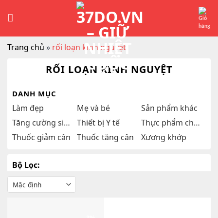
Skip
to
content
Trang chủ
»
rối loạn kinh nguyệt
RỐI LOẠN KINH NGUYỆT
DANH MỤC
Làm đẹp
Mẹ và bé
Sản phẩm khác
Tăng cường sinh lý
Thiết bị Y tế
Thực phẩm chức năng
Thuốc giảm cân
Thuốc tăng cân
Xương khớp
Bộ Lọc: