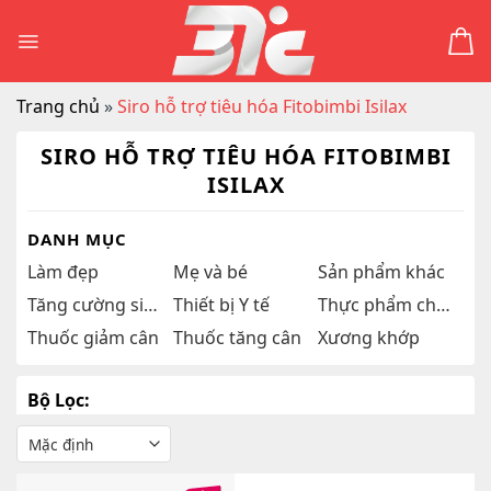
Skip
to
content
Trang chủ
»
Siro hỗ trợ tiêu hóa Fitobimbi Isilax
SIRO HỖ TRỢ TIÊU HÓA FITOBIMBI
ISILAX
DANH MỤC
Làm đẹp
Mẹ và bé
Sản phẩm khác
Tăng cường sinh lý
Thiết bị Y tế
Thực phẩm chức năng
Thuốc giảm cân
Thuốc tăng cân
Xương khớp
Bộ Lọc: