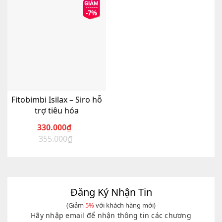
-7%
Fitobimbi Isilax – Siro hỗ
trợ tiêu hóa
330.000
₫
355.000
₫
Giá
Giá
gốc
hiện
là:
tại
355.000₫.
là:
330.000₫.
Đăng Ký Nhận Tin
(Giảm
5%
với khách hàng mới)
Hãy nhập email để nhận thông tin các chương