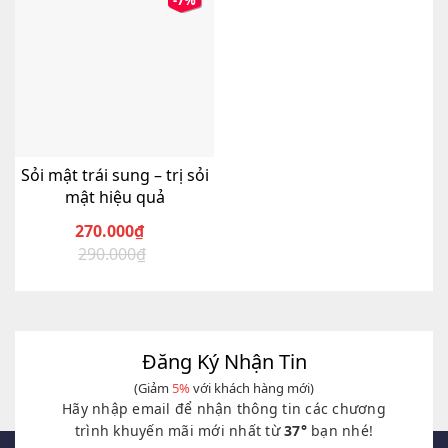
-7%
Sỏi mật trái sung – trị sỏi
mật hiệu quả
270.000
₫
290.000
₫
Giá
Giá
gốc
hiện
là:
tại
290.000₫.
là:
270.000₫.
Đăng Ký Nhận Tin
(Giảm
5%
với khách hàng mới)
Hãy nhập email để nhận thông tin các chương
trình khuyến mãi mới nhất từ
37°
bạn nhé!