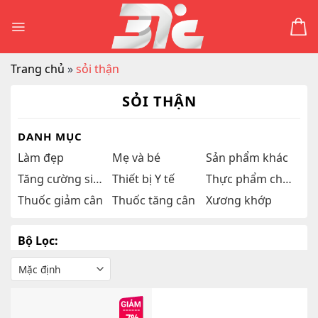
Skip
to
content
Trang chủ
»
sỏi thận
SỎI THẬN
DANH MỤC
Làm đẹp
Mẹ và bé
Sản phẩm khác
Tăng cường sinh lý
Thiết bị Y tế
Thực phẩm chức năng
Thuốc giảm cân
Thuốc tăng cân
Xương khớp
Bộ Lọc: