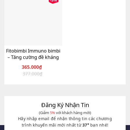
-3%
Fitobimbi Immuno bimbi
– Tăng cường đề kháng
365.000
₫
377.000
₫
Giá
Giá
gốc
hiện
là:
tại
377.000₫.
là:
365.000₫.
Đăng Ký Nhận Tin
(Giảm
5%
với khách hàng mới)
Hãy nhập email để nhận thông tin các chương
trình khuyến mãi mới nhất từ
37°
bạn nhé!