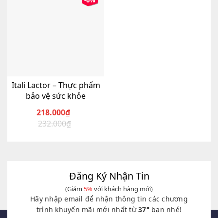
-6%
Itali Lactor – Thực phẩm
bảo vệ sức khỏe
218.000
₫
232.000
₫
Giá
Giá
gốc
hiện
là:
tại
232.000₫.
là:
218.000₫.
Đăng Ký Nhận Tin
(Giảm
5%
với khách hàng mới)
Hãy nhập email để nhận thông tin các chương
trình khuyến mãi mới nhất từ
37°
bạn nhé!