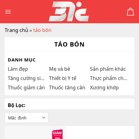
Skip
to
content
Trang chủ
»
táo bón
TÁO BÓN
DANH MỤC
Làm đẹp
Mẹ và bé
Sản phẩm khác
Tăng cường sinh lý
Thiết bị Y tế
Thực phẩm chức năng
Thuốc giảm cân
Thuốc tăng cân
Xương khớp
Bộ Lọc: