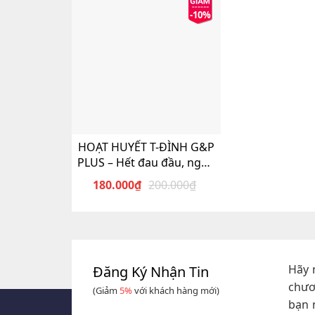
-10%
HOẠT HUYẾT T-ĐÌNH G&P
PLUS – Hết đau đầu, ngừa
tai biến
180.000
₫
200.000
₫
Giá
Giá
gốc
hiện
là:
tại
200.000₫.
là:
180.000₫.
Hãy 
Đăng Ký Nhận Tin
chươ
(Giảm
5%
với khách hàng mới)
bạn 