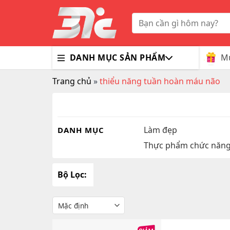
Skip
to
Tìm
kiếm:
content
Mu
DANH MỤC SẢN PHẨM
Trang chủ
»
thiểu năng tuần hoàn máu não
Bổ Nã
Thuốc
Trà G
Gluco
Colla
Tim M
Bao C
Dầu X
Dưỡng
Hỗ Tr
Sex T
Sữa R
Làm đẹp
DANH MỤC
Thực phẩm chức năn
Đông 
MaxM
Bộ Lọc: