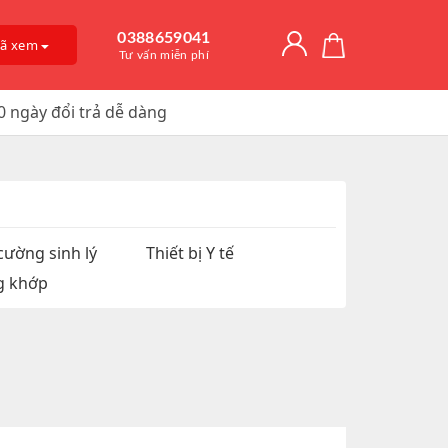
0388659041
đã xem
Tư vấn miễn phí
0 ngày đổi trả dễ dàng
Giải Độc Gan
o Dài Thời
 Mỡ
itamin D3
, Trị Nám
an Hệ
ờng
Trơn, Tăng Kích
 Chúa
cường sinh lý
Thiết bị Y tế
g khớp
t Hàu