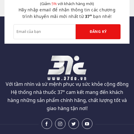
(Giảm
5%
với khách hàng mới)
thể.
Hãy nhập email để nhận thông tin các chương
Các
tùy
trình khuyến mãi mới nhất từ
37°
bạn nhé!
chọn
có
thể
được
chọn
trên
trang
sản
phẩm
Với tầm nhìn và sứ mệnh phục vụ sức khỏe cộng đồng
Hệ thống nhà thuốc 37° cam kết mang đến khách
hàng những sản phẩm chính hãng, chất lượng tốt và
giao hàng tận nơi!