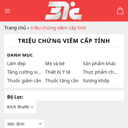
Skip
to
content
Trang chủ
»
triệu chứng viêm cấp tính
TRIỆU CHỨNG VIÊM CẤP TÍNH
DANH MỤC
Làm đẹp
Mẹ và bé
Sản phẩm khác
Tăng cường sinh lý
Thiết bị Y tế
Thực phẩm chức năng
Thuốc giảm cân
Thuốc tăng cân
Xương khớp
Bộ Lọc:
Kích thước