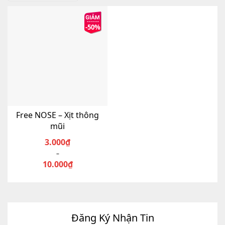
-50%
Free NOSE – Xịt thông
mũi
3.000
₫
–
Khoảng
10.000
₫
giá:
Sản
từ
phẩm
3.000₫
này
đến
có
nhiều
10.000₫
Đăng Ký Nhận Tin
biến