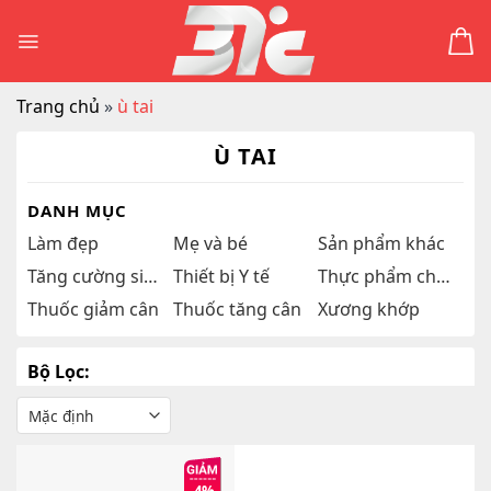
Skip
to
content
Trang chủ
»
ù tai
Ù TAI
DANH MỤC
Làm đẹp
Mẹ và bé
Sản phẩm khác
Tăng cường sinh lý
Thiết bị Y tế
Thực phẩm chức năng
Thuốc giảm cân
Thuốc tăng cân
Xương khớp
Bộ Lọc: