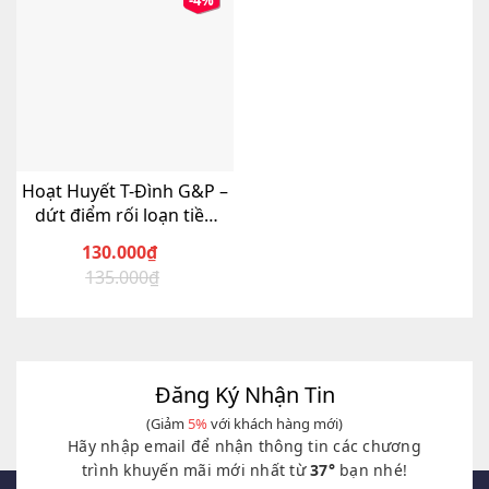
-4%
Hoạt Huyết T-Đình G&P –
dứt điểm rối loạn tiền
đình
130.000
₫
135.000
₫
Giá
Giá
gốc
hiện
là:
tại
135.000₫.
là:
130.000₫.
Đăng Ký Nhận Tin
(Giảm
5%
với khách hàng mới)
Hãy nhập email để nhận thông tin các chương
trình khuyến mãi mới nhất từ
37°
bạn nhé!