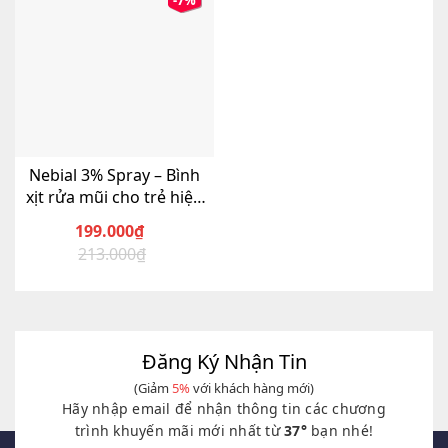
-7%
Nebial 3% Spray – Bình
xịt rửa mũi cho trẻ hiệu
quả nhanh
199.000
₫
213.000
₫
Giá
Giá
gốc
hiện
là:
tại
213.000₫.
là:
199.000₫.
Đăng Ký Nhận Tin
(Giảm
5%
với khách hàng mới)
Hãy nhập email để nhận thông tin các chương
trình khuyến mãi mới nhất từ
37°
bạn nhé!