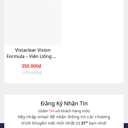
-5%
Vistaclear Vision
Formula – Viên Uống Hỗ
Trợ Mắt
350.000
₫
370.000
₫
Giá
Giá
gốc
hiện
là:
tại
370.000₫.
là:
350.000₫.
Đăng Ký Nhận Tin
(Giảm
5%
với khách hàng mới)
Hãy nhập email để nhận thông tin các chương
trình khuyến mãi mới nhất từ
37°
bạn nhé!