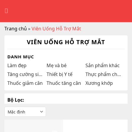
Skip
to
content
Trang chủ
»
Viên Uống Hỗ Trợ Mắt
VIÊN UỐNG HỖ TRỢ MẮT
DANH MỤC
Làm đẹp
Mẹ và bé
Sản phẩm khác
Tăng cường sinh lý
Thiết bị Y tế
Thực phẩm chức năng
Thuốc giảm cân
Thuốc tăng cân
Xương khớp
Bộ Lọc: