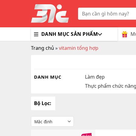
Skip
to
Tìm
kiếm:
content
Mu
DANH MỤC SẢN PHẨM
Trang chủ
»
vitamin tổng hợp
Bổ Nã
Thuốc
Trà G
Gluco
Colla
Tim M
Bao C
Dầu X
Dưỡng
Hỗ Tr
Sex T
Sữa R
Làm đẹp
DANH MỤC
Thực phẩm chức năn
Đông 
MaxM
Bộ Lọc: