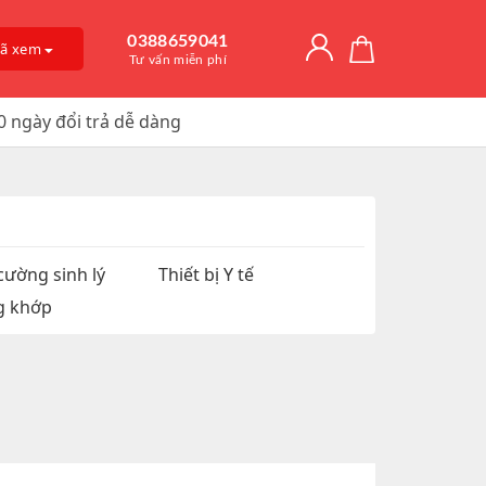
0388659041
đã xem
Tư vấn miễn phí
0 ngày đổi trả dễ dàng
Giải Độc Gan
o Dài Thời
 Mỡ
itamin D3
, Trị Nám
an Hệ
ờng
Trơn, Tăng Kích
 Chúa
cường sinh lý
Thiết bị Y tế
g khớp
t Hàu