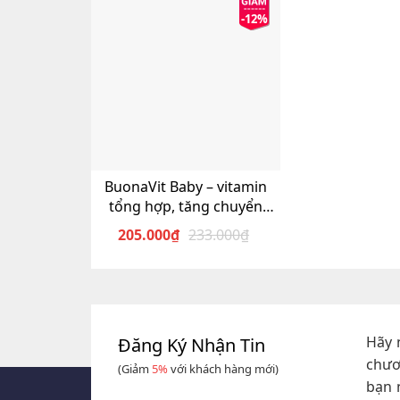
-12%
BuonaVit Baby – vitamin
tổng hợp, tăng chuyển
hóa cho bé
205.000
₫
233.000
₫
Giá
Giá
gốc
hiện
là:
tại
233.000₫.
là:
205.000₫.
Hãy 
Đăng Ký Nhận Tin
chươ
(Giảm
5%
với khách hàng mới)
bạn 