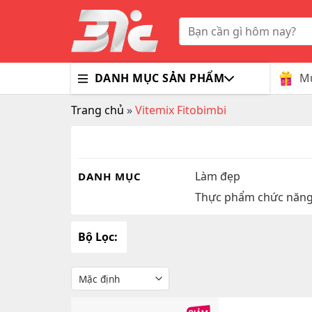
Skip
to
Tìm
kiếm:
content
Mu
DANH MỤC SẢN PHẨM
Trang chủ
»
Vitemix Fitobimbi
Bổ Nã
Thuốc
Trà G
Gluco
Colla
Tim M
Bao C
Dầu X
Dưỡng
Hỗ Tr
Sex T
Sữa R
Làm đẹp
DANH MỤC
Thực phẩm chức năn
Đông 
MaxM
Bộ Lọc: