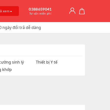
0388659041
đã xem
Tư vấn miễn phí
0 ngày đổi trả dễ dàng
Giải Độc Gan
o Dài Thời
 Mỡ
itamin D3
, Trị Nám
an Hệ
ờng
Trơn, Tăng Kích
 Chúa
cường sinh lý
Thiết bị Y tế
g khớp
t Hàu