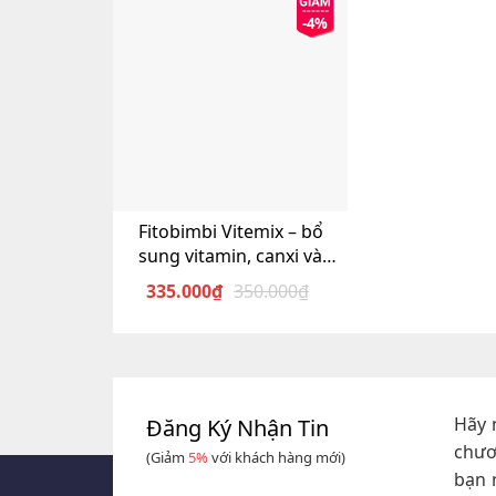
-4%
Fitobimbi Vitemix – bổ
sung vitamin, canxi và
khoáng chất
335.000
₫
350.000
₫
Giá
Giá
gốc
hiện
là:
tại
350.000₫.
là:
335.000₫.
Hãy 
Đăng Ký Nhận Tin
chươ
(Giảm
5%
với khách hàng mới)
bạn 