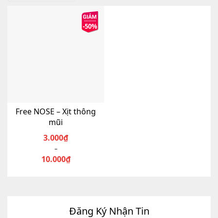
-50%
Free NOSE – Xịt thông
mũi
3.000
₫
–
Khoảng
10.000
₫
giá:
Sản
từ
phẩm
3.000₫
này
đến
có
nhiều
10.000₫
Đăng Ký Nhận Tin
biến