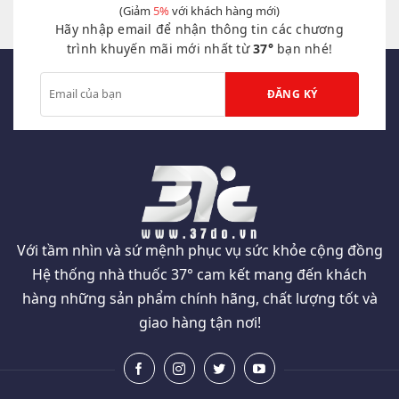
(Giảm
5%
với khách hàng mới)
thể.
Hãy nhập email để nhận thông tin các chương
Các
tùy
trình khuyến mãi mới nhất từ
37°
bạn nhé!
chọn
có
thể
được
chọn
trên
trang
sản
phẩm
Với tầm nhìn và sứ mệnh phục vụ sức khỏe cộng đồng
Hệ thống nhà thuốc 37° cam kết mang đến khách
hàng những sản phẩm chính hãng, chất lượng tốt và
giao hàng tận nơi!