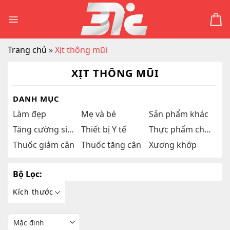
Skip
to
content
Trang chủ
»
Xịt thông mũi
XỊT THÔNG MŨI
DANH MỤC
Làm đẹp
Mẹ và bé
Sản phẩm khác
Tăng cường sinh lý
Thiết bị Y tế
Thực phẩm chức năng
Thuốc giảm cân
Thuốc tăng cân
Xương khớp
Bộ Lọc:
Kích thước