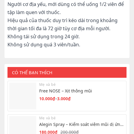
Người cơ địa yếu, mới dùng có thể uống 1/2 viên để
tập làm quen với thuốc.
Hiệu quả của thuốc duy trì kéo dài trong khoảng
thời gian tối đa là 72 giờ tùy cơ địa mỗi người.
Không tái sử dụng trong 24 giờ.
Không sử dụng quá 3 viên/tuần.
CÓ THỂ BẠN THÍCH
Mẹ và bé
Free NOSE – Xịt thông mũi
10.000
₫
–
3.000
₫
Khoảng
giá:
từ
Mẹ và bé
3.000₫
Alegin Spray – Kiểm soát viêm mũi dị ứng
đến
hiệu quả
180.000
₫
200.000
₫