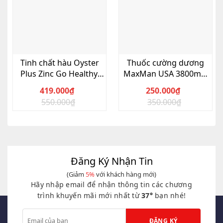
Tinh chất hàu Oyster
Thuốc cường dương
Plus Zinc Go Healthy,
MaxMan USA 3800mg,
Hộp 120 Viên
Hộp 10 viên
419.000
₫
250.000
₫
550.000
₫
350.000
₫
Giá
Giá
Giá
Giá
gốc
hiện
gốc
hiện
là:
tại
là:
tại
550.000₫.
là:
350.000₫.
là:
419.000₫.
250.000₫.
Đăng Ký Nhận Tin
(Giảm
5%
với khách hàng mới)
Hãy nhập email để nhận thông tin các chương
trình khuyến mãi mới nhất từ
37°
bạn nhé!