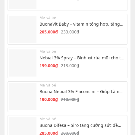
Giá
Giá
10.000₫
gốc
hiện
là:
tại
Mẹ và bé
200.000₫.
là:
BuonaVit Baby – vitamin tổng hợp, tăng
180.000₫.
chuyển hóa cho bé
205.000
₫
233.000
₫
Giá
Giá
gốc
hiện
là:
tại
Mẹ và bé
233.000₫.
là:
Nebial 3% Spray – Bình xịt rửa mũi cho trẻ
205.000₫.
hiệu quả nhanh
199.000
₫
213.000
₫
Giá
Giá
gốc
hiện
là:
tại
Mẹ và bé
213.000₫.
là:
Buona Nebial 3% Flaconcini – Giúp Làm
199.000₫.
Ẩm, Làm Sạch Mũi Hàng Ngày
190.000
₫
210.000
₫
Giá
Giá
gốc
hiện
là:
tại
Mẹ và bé
210.000₫.
là:
Buona Difesa – Siro tăng cường sức đề
190.000₫.
kháng cho trẻ
285.000
₫
300.000
₫