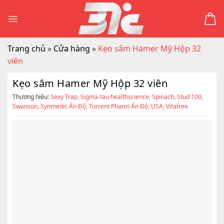
Skip
to
content
Trang chủ
»
Cửa hàng
»
Kẹo sâm Hamer Mỹ Hộp 32
viên
Kẹo sâm Hamer Mỹ Hộp 32 viên
Thương hiệu:
Sexy Trap
,
Sigma-tau healthscience
,
Spinach
,
Stud 100
,
Swanson
,
Synmedic Ấn Độ
,
Torrent Pharm Ấn Độ
,
USA
,
Vitatree