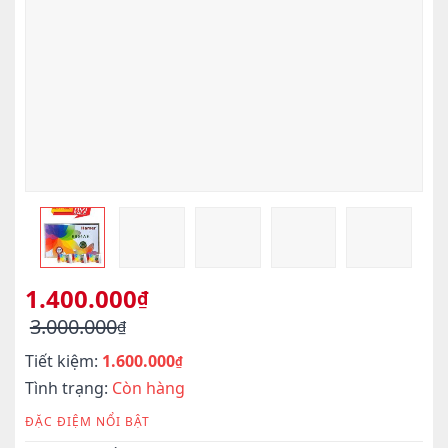
1.400.000
₫
3.000.000
₫
Giá
Giá
Tiết kiệm:
1.600.000
gốc
hiện
₫
là:
tại
Tình trạng:
Còn hàng
3.000.000₫.
là:
ĐẶC ĐIỆM NỔI BẬT
1.400.000₫.