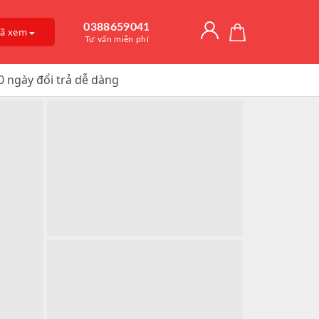
0388659041
đã xem
Tư vấn miễn phí
0 ngày đổi trả dễ dàng
Giải Độc Gan
o Dài Thời
 Mỡ
itamin D3
, Trị Nám
an Hệ
ờng
Trơn, Tăng Kích
 Chúa
t Hàu