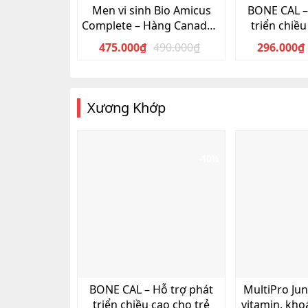
Men vi sinh Bio Amicus
BONE CAL –
Complete – Hàng Canada –
triển chiều
cung cấp 10 chủng lợi
475.000
₫
490.000
₫
296.000
₫
Giá
Giá
khuẩn-
gốc
hiện
là:
tại
490.000₫.
là:
Xương Khớp
475.000₫.
-10%
BONE CAL – Hỗ trợ phát
MultiPro Jun
triển chiều cao cho trẻ
vitamin, kho