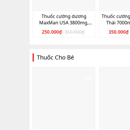
Thuốc cường dương
Thuốc cườn
MaxMan USA 3800mg,
Thái 7000
Hộp 10 viên
2020, Hộ
250.000
₫
350.000
₫
350.000
₫
Giá
Giá
gốc
hiện
là:
tại
350.000₫.
là:
Thuốc Cho Bé
250.000₫.
-3%