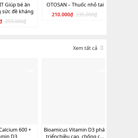
IT Giúp bé ăn
OTOSAN – Thuốc nhỏ tai
Maltofer 
g sức đề kháng
210.000
₫
235.000
₫
200.0
Giá
Giá
₫
259.000
₫
Giá
Giá
gốc
hiện
gốc
hiện
là:
tại
là:
tại
235.000₫.
là:
259.000₫.
là:
210.000₫.
Xem tất cả
213.000₫.
-6%
-10%
Calcium 600 +
Bioamicus Vitamin D3 phát
Calci MK7
amin D3
triểnchiều cao, chống còi
triển ch