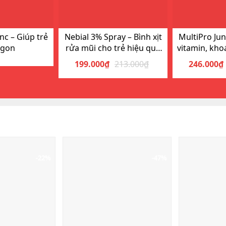
nc – Giúp trẻ
Nebial 3% Spray – Bình xịt
MultiPro Jun
ngon
rửa mũi cho trẻ hiệu quả
vitamin, kho
nhanh
h
199.000
₫
213.000
₫
246.000
₫
Giá
Giá
gốc
hiện
là:
tại
213.000₫.
là:
199.000₫.
-22%
-47%