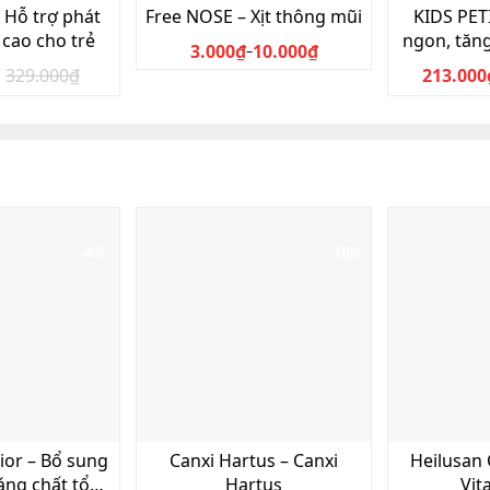
 Hỗ trợ phát
Free NOSE – Xịt thông mũi
KIDS PET
 cao cho trẻ
ngon, tăn
3.000
₫
10.000
₫
Khoảng
–
329.000
₫
Sản
213.000
Giá
Giá
giá:
phẩm
gốc
hiện
từ
này
là:
tại
3.000₫
có
329.000₫.
là:
đến
nhiều
296.000₫.
10.000₫
biến
thể.
Các
tùy
-4%
-10%
chọn
có
thể
được
chọn
trên
trang
sản
phẩm
ior – Bổ sung
Canxi Hartus – Canxi
Heilusan 
áng chất tổng
Hartus
Vit