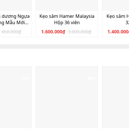
g dương Ngựa
Kẹo sâm Hamer Malaysia
Kẹo sâm 
mg Mẫu Mới
Hộp 36 viên
3
p 10 viên
450.000
₫
1.600.000
₫
3.000.000
₫
1.400.000
Giá
Giá
Giá
Giá
gốc
hiện
gốc
hiện
là:
tại
là:
tại
450.000₫.
là:
3.000.000₫.
là:
350.000₫.
1.600.000₫.
-10%
-50%