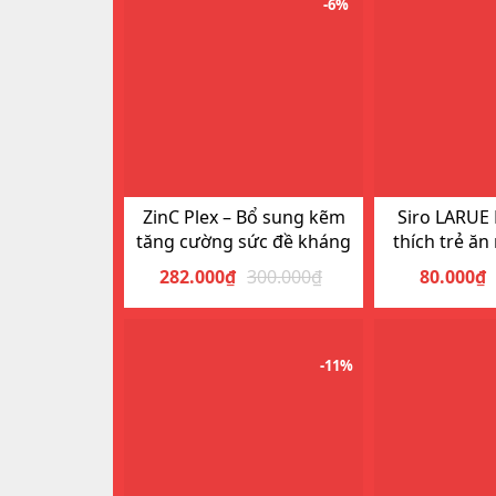
-6%
ZinC Plex – Bổ sung kẽm
Siro LARUE
tăng cường sức đề kháng
thích trẻ ă
282.000
₫
300.000
₫
80.000
₫
Giá
Giá
gốc
hiện
là:
tại
300.000₫.
là:
-11%
282.000₫.