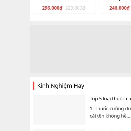
h
296.000
₫
329.000
₫
246.000
₫
Giá
Giá
gốc
hiện
là:
tại
329.000₫.
là:
296.000₫.
Kinh Nghiệm Hay
Top 5 loại thuốc 
1. Thuốc cường dư
cái tên không hề...