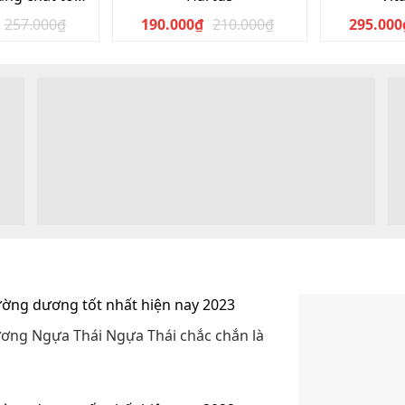
ợp
257.000
₫
190.000
₫
210.000
₫
295.000
Giá
Giá
Giá
Giá
gốc
hiện
gốc
hiện
là:
tại
là:
tại
257.000₫.
là:
210.000₫.
là:
246.000₫.
190.000₫.
cường dương tốt nhất hiện nay 2023
ơng Ngựa Thái Ngựa Thái chắc chắn là