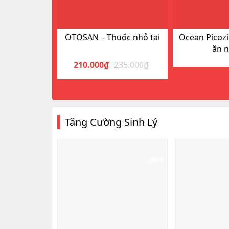
OTOSAN – Thuốc nhỏ tai
Ocean Picozi
ăn 
210.000
₫
235.000
₫
Giá
Giá
gốc
hiện
là:
tại
235.000₫.
là:
210.000₫.
Tăng Cường Sinh Lý
-29%