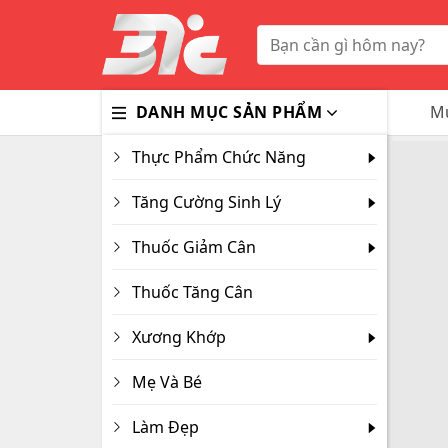
Skip
to
Tìm
kiếm:
content
DANH MỤC SẢN PHẨM
Mu
Thực Phẩm Chức Năng
Bổ Nã
Thuốc
Trà G
Gluco
Colla
Tăng Cường Sinh Lý
Tim M
Bao C
Dầu X
Dưỡng
Thuốc Giảm Cân
Hỗ Tr
Sex T
Sữa R
Đông 
MaxM
Thuốc Tăng Cân
Xương Khớp
Mẹ Và Bé
Làm Đẹp