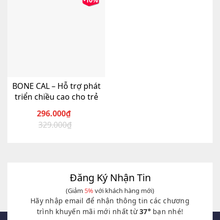
-10%
BONE CAL – Hỗ trợ phát
triển chiều cao cho trẻ
296.000
₫
329.000
₫
Giá
Giá
gốc
hiện
là:
tại
329.000₫.
là:
296.000₫.
Đăng Ký Nhận Tin
(Giảm
5%
với khách hàng mới)
Hãy nhập email để nhận thông tin các chương
trình khuyến mãi mới nhất từ
37°
bạn nhé!