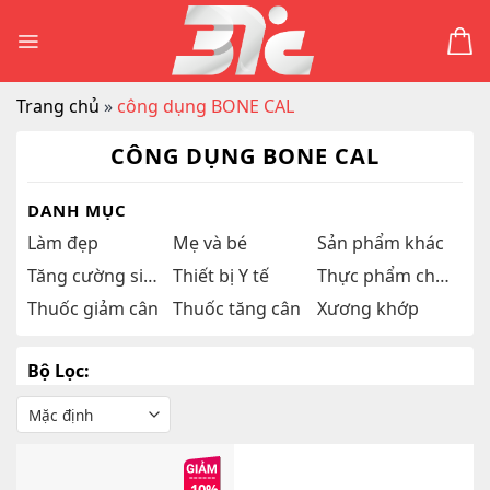
Skip
to
content
Trang chủ
»
công dụng BONE CAL
CÔNG DỤNG BONE CAL
DANH MỤC
Làm đẹp
Mẹ và bé
Sản phẩm khác
Tăng cường sinh lý
Thiết bị Y tế
Thực phẩm chức năng
Thuốc giảm cân
Thuốc tăng cân
Xương khớp
Bộ Lọc: