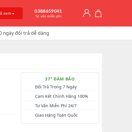
0388659041
đã xem
Tư vấn miễn phí
0 ngày đổi trả dễ dàng
Giải Độc Gan
o Dài Thời
 Mỡ
itamin D3
, Trị Nám
an Hệ
ờng
Trơn, Tăng Kích
 Chúa
37° ĐẢM BẢO
t Hàu
Đổi Trả Trong 7 Ngày
Cam Kết Chính Hãng 100%
Tư Vấn Miễn Phí 24/7
Giao Hàng Toàn Quốc