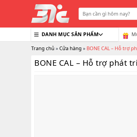
Skip
to
Tìm
kiếm:
content
Mu
DANH MỤC SẢN PHẨM
Trang chủ
»
Cửa hàng
»
BONE CAL – Hỗ trợ phá
Bổ Nã
Thuốc
Trà G
Gluco
Colla
BONE CAL – Hỗ trợ phát tr
Tim M
Bao C
Dầu X
Dưỡng
Hỗ Tr
Sex T
Sữa R
Đông 
MaxM