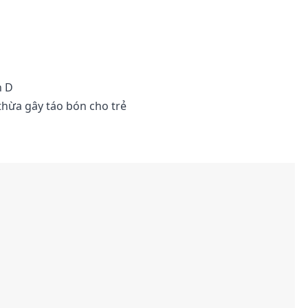
n D
thừa gây táo bón cho trẻ