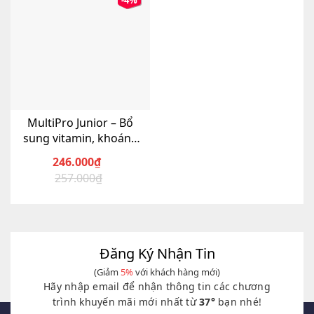
-4%
MultiPro Junior – Bổ
sung vitamin, khoáng
chất tổng hợp
246.000
₫
257.000
₫
Giá
Giá
gốc
hiện
là:
tại
257.000₫.
là:
246.000₫.
Đăng Ký Nhận Tin
(Giảm
5%
với khách hàng mới)
Hãy nhập email để nhận thông tin các chương
trình khuyến mãi mới nhất từ
37°
bạn nhé!