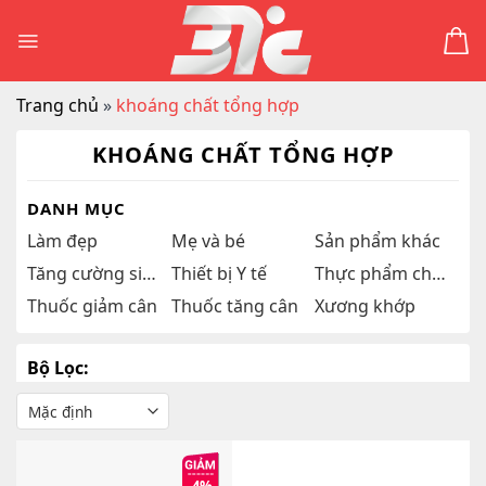
Skip
to
content
Trang chủ
»
khoáng chất tổng hợp
KHOÁNG CHẤT TỔNG HỢP
DANH MỤC
Làm đẹp
Mẹ và bé
Sản phẩm khác
Tăng cường sinh lý
Thiết bị Y tế
Thực phẩm chức năng
Thuốc giảm cân
Thuốc tăng cân
Xương khớp
Bộ Lọc: